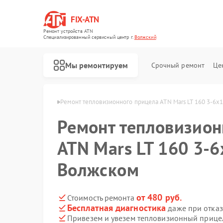
FIX-ATN
Ремонт устройств ATN
Специализированный cервисный центр г.
Волжский
Мы ремонтируем
Срочный ремонт
Це
лов ATN в Волжском
Ремонт тепловизионного прицела ATN Mars LT 160 3-6x
Ремонт тепловизион
ATN Mars LT 160 3-6
Волжском
Ремонт оптических прицелов ATN
Ремонт цифровых биноклей ATN
Ремонт прицелов ночного видения ATN
Ремонт цифровых монокуляров ATN
от 480 руб.
Стоимость ремонта
Бесплатная диагностика
даже при отказ
Привезем и увезем тепловизионный прицел