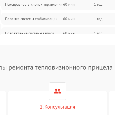
Неисправность кнопок управления
60 мин
1 год
Поломка системы стабилизации
60 мин
1 год
Повреждение системы записи
60 мин
1 год
Неисправность системы Wi-Fi
60 мин
1 год
Поломка системы GPS
60 мин
1 год
пы ремонта тепловизионного прицела
Повреждение системы защиты от
60 мин
1 год
перегрузок
Неисправность системы
60 мин
1 год
автоматического отключения
2. Консультация
Поломка системы защиты от