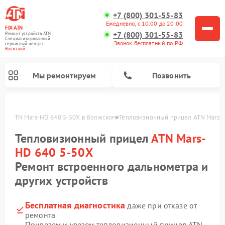
+7 (800) 301-55-83
Ежедневно, с 10:00 до 20:00
FIX-ATN
+7 (800) 301-55-83
Ремонт устройств ATN
Специализированный
Звонок бесплатный по РФ
cервисный центр г.
Волжский
Мы ремонтируем
Позвонить
ела ATN Mars-HD 640 5-50X в Волжском
Тепловизионный прицел ATN Mars-H
Тепловизионный прицел
ATN Mars-
HD 640 5-50X
Ремонт встроенного дальнометра и
других устройств
Ремонт оптических прицелов ATN
Ремонт цифровых биноклей ATN
Ремонт цифровых монокуляров ATN
Ремонт прицелов ночного видения ATN
Бесплатная диагностика
даже при отказе от
ремонта
Привезем и увезем тепловизионный прицел ATN