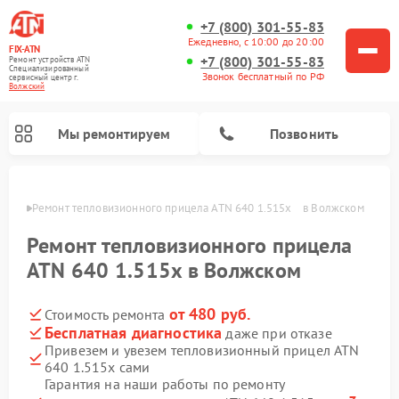
+7 (800) 301-55-83
Ежедневно, с 10:00 до 20:00
FIX-ATN
+7 (800) 301-55-83
Ремонт устройств ATN
Специализированный
Звонок бесплатный по РФ
cервисный центр г.
Волжский
Мы ремонтируем
Позвонить
жском
Ремонт тепловизионного прицела ATN 640 1.515x    в Волжском
Ремонт тепловизионного прицела
ATN 640 1.515x в Волжском
от 480 руб.
Стоимость ремонта
Ремонт оптических прицелов ATN
Ремонт цифровых биноклей ATN
Ремонт цифровых монокуляров ATN
Ремонт прицелов ночного видения ATN
Бесплатная диагностика
даже при отказе
Привезем и увезем тепловизионный прицел ATN
640 1.515x сами
Гарантия на наши работы по ремонту