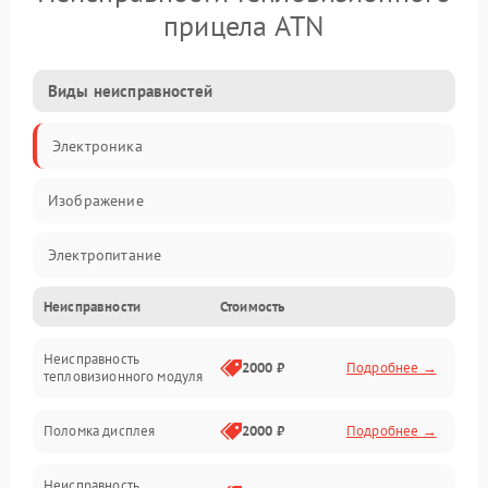
прицела ATN
Виды неисправностей
Электроника
Изображение
Электропитание
Неисправности
Стоимость
Измерения
Неисправность
Матрица
2000 ₽
Подробнее →
тепловизионного модуля
Юстировка
Поломка дисплея
2000 ₽
Подробнее →
Механические повреждения
Неисправность