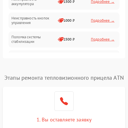
1500 ₽
Подробнее →
аккумулятора
Оптика
Неисправность кнопок
1000 ₽
Подробнее →
управления
Поломка системы
2500 ₽
Подробнее →
стабилизации
Повреждение системы
2500 ₽
Подробнее →
записи
Неисправность системы
Этапы ремонта тепловизионного прицела ATN
1500 ₽
Подробнее →
Wi-Fi
Поломка системы GPS
2000 ₽
Подробнее →
Повреждение системы
1500 ₽
Подробнее →
защиты от перегрузок
1. Вы оставляете заявку
Неисправность системы