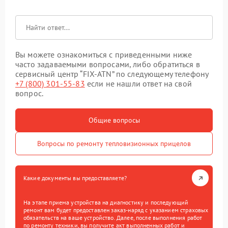
Вы можете ознакомиться с приведенными ниже
часто задаваемыми вопросами, либо обратиться в
сервисный центр “FIX-ATN” по следующему телефону
+7 (800) 301-55-83
если не нашли ответ на свой
вопрос.
Общие вопросы
Вопросы по ремонту тепловизионных прицелов
Какие документы вы предоставляете?
На этапе приема устройства на диагностику и последующий
ремонт вам будет предоставлен заказ-наряд с указанием страховых
обязательств на ваше устройство. Далее, после выполнения работ
по ремонту техники, вы получите акт выполненных работ и