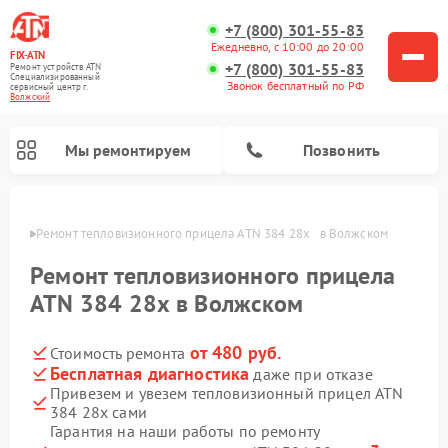
+7 (800) 301-55-83
Ежедневно, с 10:00 до 20:00
FIX-ATN
+7 (800) 301-55-83
Ремонт устройств ATN
Специализированный
Звонок бесплатный по РФ
cервисный центр г.
Волжский
Мы ремонтируем
Позвонить
жском
Ремонт тепловизионного прицела ATN 384 28x   в Волжском
Ремонт тепловизионного прицела
ATN 384 28x в Волжском
от 480 руб.
Стоимость ремонта
Ремонт оптических прицелов ATN
Ремонт цифровых биноклей ATN
Ремонт цифровых монокуляров ATN
Ремонт прицелов ночного видения ATN
Бесплатная диагностика
даже при отказе
Привезем и увезем тепловизионный прицел ATN
384 28x сами
Гарантия на наши работы по ремонту