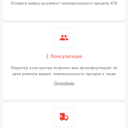
Оставьте заявку на ремонт тепловизионного прицела ATN
автоматического
1500 ₽
Подробнее →
отключения
Поломка системы защиты
1500 ₽
Подробнее →
от короткого замыкания
Повреждение системы
1500 ₽
Подробнее →
защиты от перегрева
2. Консультация
Неисправность системы
защиты от
1500 ₽
Подробнее →
Оператор колл центра позвонит вам, проинформирует по
перенапряжения
цене ремонта вашего тепловизионного прицела а также
ответит на все ваши вопросы.
Подробнее
Неисправность системы
1500 ₽
Подробнее →
защиты от замыкания
Неисправность системы
1500 ₽
Подробнее →
защиты от перегрева
Поломка системы защиты
1500 ₽
Подробнее →
от перенапряжения