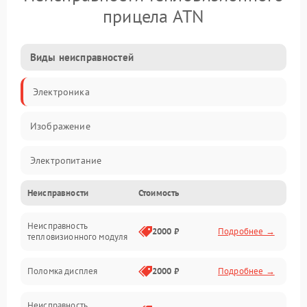
прицела ATN
Виды неисправностей
Электроника
Изображение
Электропитание
Неисправности
Стоимость
Измерения
Неисправность
Матрица
2000 ₽
Подробнее →
тепловизионного модуля
Юстировка
Поломка дисплея
2000 ₽
Подробнее →
Механические повреждения
Неисправность