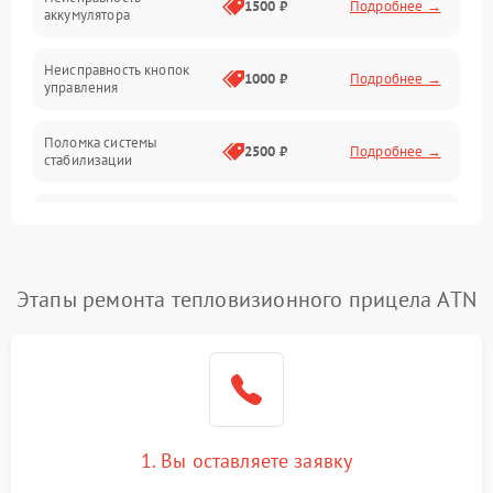
1500 ₽
Подробнее →
аккумулятора
Оптика
Неисправность кнопок
1000 ₽
Подробнее →
управления
Поломка системы
2500 ₽
Подробнее →
стабилизации
Повреждение системы
2500 ₽
Подробнее →
записи
Неисправность системы
Этапы ремонта тепловизионного прицела ATN
1500 ₽
Подробнее →
Wi-Fi
Поломка системы GPS
2000 ₽
Подробнее →
Повреждение системы
1500 ₽
Подробнее →
защиты от перегрузок
1. Вы оставляете заявку
Неисправность системы