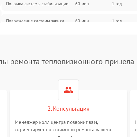
Поломка системы стабилизации
60 мин
1 год
Повреждение системы записи
60 мин
1 год
Неисправность системы Wi-Fi
60 мин
1 год
Поломка системы GPS
60 мин
1 год
пы ремонта тепловизионного прицела
Повреждение системы защиты от
60 мин
1 год
перегрузок
Неисправность системы
60 мин
1 год
автоматического отключения
2. Консультация
Поломка системы защиты от
60 мин
1 год
короткого замыкания
Менеджер колл центра позвонит вам,
сориентирует по стоимости ремонта вашего
тепловизионного прицела а также ответит на