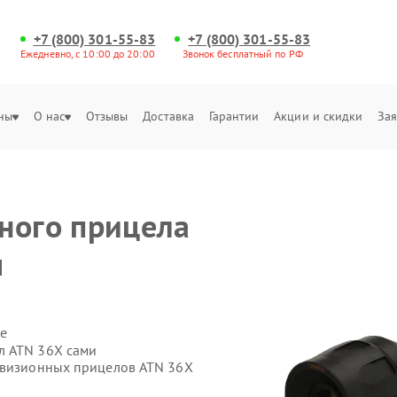
+7 (800) 301-55-83
+7 (800) 301-55-83
Ежедневно, с 10:00 до 20:00
Звонок бесплатный по РФ
ны
О нас
Отзывы
Доставка
Гарантии
Акции и скидки
Зая
ного прицела
м
е
л ATN 36X сами
ловизионных прицелов ATN 36X