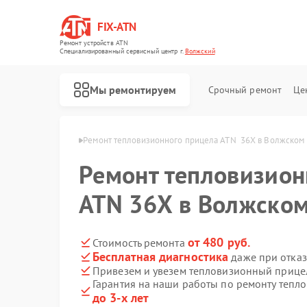
FIX-ATN
Ремонт устройств ATN
Специализированный cервисный центр г.
Волжский
Мы ремонтируем
Срочный ремонт
Це
лов ATN в Волжском
Ремонт тепловизионного прицела ATN  36X в Волжском
Ремонт тепловизион
ATN 36X в Волжско
Ремонт оптических прицелов ATN
Ремонт цифровых биноклей ATN
Ремонт прицелов ночного видения ATN
Ремонт цифровых монокуляров ATN
от 480 руб.
Стоимость ремонта
Бесплатная диагностика
даже при отказ
Привезем и увезем тепловизионный прице
Гарантия на наши работы по ремонту теп
до 3-х лет