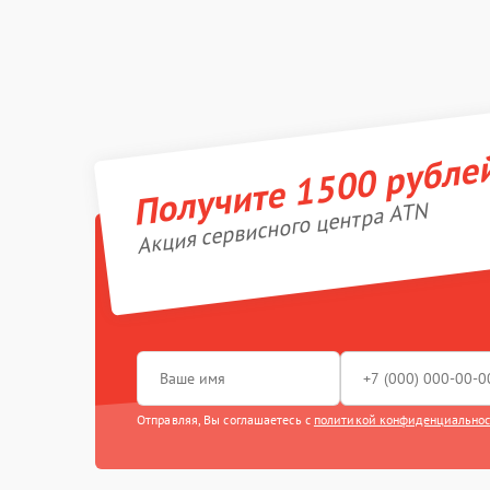
Получите 1500 рубле
Акция сервисного центра ATN
Отправляя, Вы соглашаетесь с
политикой конфиденциально