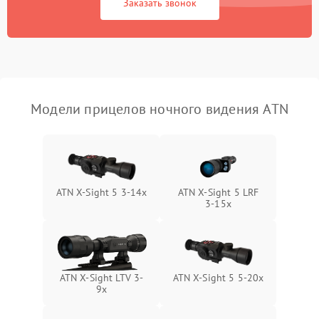
Заказать звонок
от короткого замыкания
Повреждение системы
1000 ₽
Подробнее →
защиты от перегрева
Неисправность системы
защиты от
1000 ₽
Подробнее →
Модели прицелов ночного видения ATN
перенапряжения
Неисправность системы
1000 ₽
Подробнее →
защиты от замыкания
Неисправность системы
ATN X-Sight 5 3-14x
ATN X-Sight 5 LRF
1000 ₽
Подробнее →
защиты от перегрева
3-15x
Поломка системы защиты
1000 ₽
Подробнее →
от перенапряжения
ATN X-Sight LTV 3-
ATN X-Sight 5 5-20x
Поломка системы защиты
9x
1000 ₽
Подробнее →
от замыкания