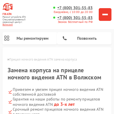
+7 (800) 301-55-83
Ежедневно, с 10:00 до 20:00
FIX-ATN
+7 (800) 301-55-83
Ремонт устройств ATN
Специализированный
Звонок бесплатный по РФ
cервисный центр г.
Волжский
Мы ремонтируем
Позвонить
жском
Прицел ночного видения ATN замена корпуса
Замена корпуса на прицеле
ночного видения ATN в Волжском
Привезем и увезем прицел ночного видения ATN
Ремонт оптических прицелов ATN
Ремонт цифровых биноклей ATN
Ремонт цифровых монокуляров ATN
Ремонт тепловизионных прицелов ATN
собственной доставкой
Гарантия на наши работы по ремонту прицелов
до 3-х лет
ночного видения ATN
Срочный ремонт прицелов ночного видения ATN