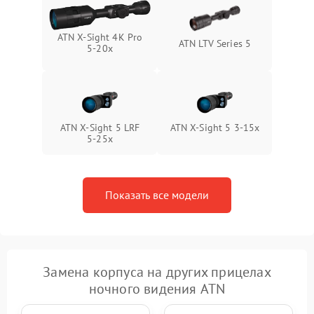
ATN X-Sight 4K Pro
ATN LTV Series 5
5-20x
ATN X-Sight 5 LRF
ATN X-Sight 5 3-15x
5-25x
Показать все модели
Замена корпуса на других прицелах
ночного видения ATN