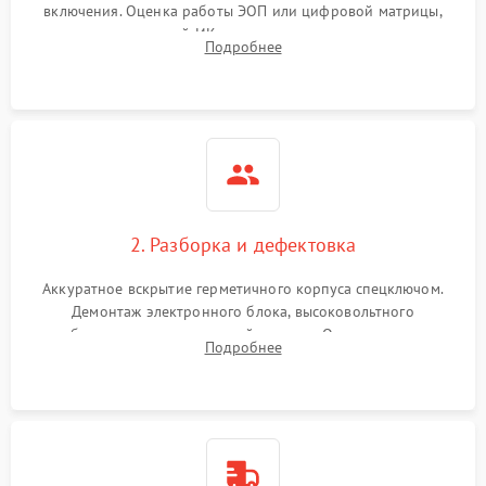
включения. Оценка работы ЭОП или цифровой матрицы,
проверка встроенной ИК-подсветки и механизма выверки
Подробнее
прицельной сетки. Выявление видимых дефектов оптики и
артефактов изображения.
2. Разборка и дефектовка
Аккуратное вскрытие герметичного корпуса спецключом.
Демонтаж электронного блока, высоковольтного
преобразователя и оптической системы. Осмотр контактов
Подробнее
на окисление и проверка целостности уплотнительных
колец влагозащиты.