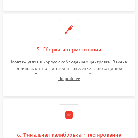
окуляра спецрастворами.
5. Сборка и герметизация
Монтаж узлов в корпус с соблюдением центровки. Замена
резиновых уплотнителей и нанесение влагозащитной
смазки. Заполнение внутреннего объема прицела
Подробнее
осушенным азотом для предотвращения запотевания оптики
при перепадах температур.
6. Финальная калибровка и тестирование