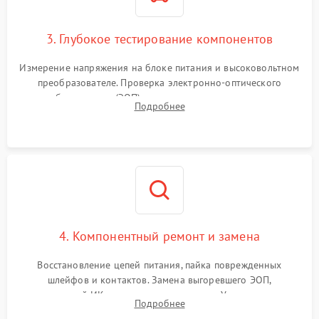
3. Глубокое тестирование компонентов
Измерение напряжения на блоке питания и высоковольтном
преобразователе. Проверка электронно-оптического
преобразователя (ЭОП) на стенде на предмет эмиссии,
Подробнее
шумов и засветок. Диагностика микросхем цифровых
моделей под микроскопом.
4. Компонентный ремонт и замена
Восстановление цепей питания, пайка поврежденных
шлейфов и контактов. Замена выгоревшего ЭОП,
неисправной ИК-подсветки или матрицы. Ультразвуковая
Подробнее
очистка плат и удаление загрязнений с линз объектива и