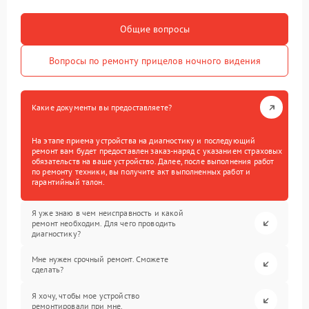
Общие вопросы
Вопросы по ремонту прицелов ночного видения
Какие документы вы предоставляете?
На этапе приема устройства на диагностику и последующий
ремонт вам будет предоставлен заказ-наряд с указанием страховых
обязательств на ваше устройство. Далее, после выполнения работ
по ремонту техники, вы получите акт выполненных работ и
гарантийный талон.
Я уже знаю в чем неисправность и какой
ремонт необходим. Для чего проводить
диагностику?
Мне нужен срочный ремонт. Сможете
сделать?
Я хочу, чтобы мое устройство
ремонтировали при мне.