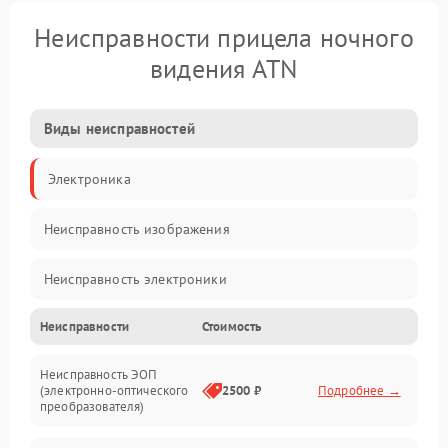
Неисправности прицела ночного
видения ATN
Виды неисправностей
Электроника
Неисправность изображения
Неисправность электроники
Неисправности
Стоимость
Механические повреждения
Неисправность ЭОП
Неисправность управления
(электронно-оптического
2500 ₽
Подробнее →
преобразователя)
Прочие неисправности