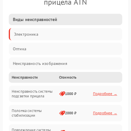
прицела ATN
Виды неисправностей
Электроника
Оптика
Неисправность изображения
Неисправности
Стоимость
Механические повреждения
Неисправность системы
Неисправность фокусировки и оптики
1000 ₽
Подробнее →
подсветки прицела
Неисправность подсветки и электроники
Поломка системы
2000 ₽
Подробнее →
стабилизации
Прочие неисправности
Повреждение системы