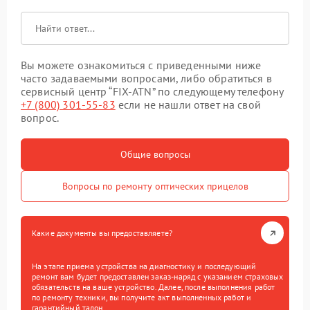
Вы можете ознакомиться с приведенными ниже
часто задаваемыми вопросами, либо обратиться в
сервисный центр “FIX-ATN” по следующему телефону
+7 (800) 301-55-83
если не нашли ответ на свой
вопрос.
Общие вопросы
Вопросы по ремонту оптических прицелов
Какие документы вы предоставляете?
На этапе приема устройства на диагностику и последующий
ремонт вам будет предоставлен заказ-наряд с указанием страховых
обязательств на ваше устройство. Далее, после выполнения работ
по ремонту техники, вы получите акт выполненных работ и
гарантийный талон.