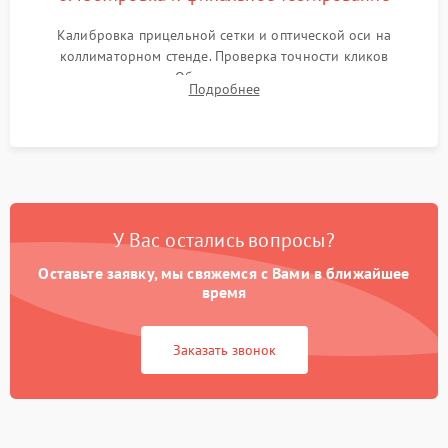
Калибровка прицельной сетки и оптической оси на
коллиматорном стенде. Проверка точности кликов
механизма поправок. Обязательное испытание прицела на
Подробнее
ударном стенде для проверки устойчивости к отдаче и
гарантии сохранения точки пристрелки.
У Вас остались вопросы?
Оставьте заявку, мы свяжемся с Вами в ближайшее
время
Заказать звонок