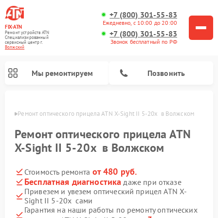
+7 (800) 301-55-83
Ежедневно, с 10:00 до 20:00
FIX-ATN
+7 (800) 301-55-83
Ремонт устройств ATN
Специализированный
Звонок бесплатный по РФ
cервисный центр г.
Волжский
Мы ремонтируем
Позвонить
жском
Ремонт оптического прицела ATN X-Sight II 5-20x  в Волжском
Ремонт оптического прицела ATN
X-Sight II 5-20x в Волжском
от 480 руб.
Стоимость ремонта
Ремонт прицелов ночного видения ATN
Ремонт цифровых монокуляров ATN
Ремонт тепловизионных прицелов ATN
Ремонт цифровых биноклей ATN
Бесплатная диагностика
даже при отказе
Привезем и увезем оптический прицел ATN X-
Sight II 5-20x сами
Гарантия на наши работы по ремонту оптических