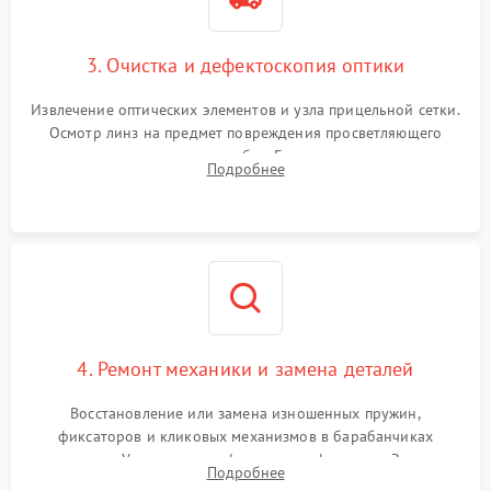
3. Очистка и дефектоскопия оптики
Извлечение оптических элементов и узла прицельной сетки.
Осмотр линз на предмет повреждения просветляющего
покрытия или появления грибка. Бережная очистка стекол
Подробнее
спецрастворами. Проверка целостности гравированной
сетки и модуля ее подсветки.
4. Ремонт механики и замена деталей
Восстановление или замена изношенных пружин,
фиксаторов и кликовых механизмов в барабанчиках
поправок. Устранение люфтов в трансфокаторе. Замена
Подробнее
поврежденных линз, разбитой сетки или восстановление