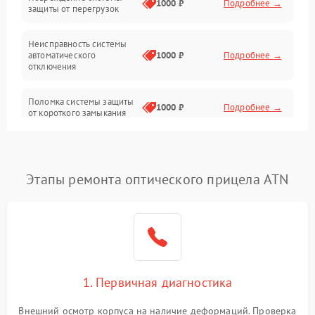
1000 ₽
Подробнее →
защиты от перегрузок
Электропитание
Неисправность системы
Механика
автоматического
1000 ₽
Подробнее →
отключения
Управление
Поломка системы защиты
1000 ₽
Подробнее →
от короткого замыкания
Корпус/Герметичность
Повреждение системы
Датчики
1000 ₽
Подробнее →
защиты от перегрева
Этапы ремонта оптического прицела ATN
Неисправность системы
защиты от
1000 ₽
Подробнее →
перенапряжения
Неисправность системы
1000 ₽
Подробнее →
защиты от замыкания
1. Первичная диагностика
Неисправность системы
1000 ₽
Подробнее →
защиты от перегрева
Внешний осмотр корпуса на наличие деформаций. Проверка