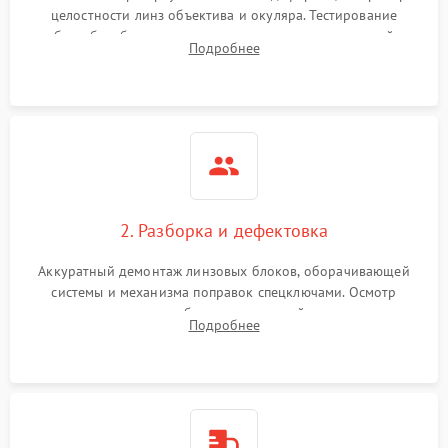
целостности линз объектива и окуляра. Тестирование
работы барабанчиков ввода поправок, кольца отстройки
Поломка системы защиты
Подробнее
1000 ₽
Подробнее →
параллакса и зума. Выявление сколов, внутренних
от перенапряжения
загрязнений и нарушений герметичности.
Поломка системы защиты
1000 ₽
Подробнее →
от замыкания
2. Разборка и дефектовка
Аккуратный демонтаж линзовых блоков, оборачивающей
системы и механизма поправок спецключами. Осмотр
внутренних резьбовых соединений, пружин и
Подробнее
уплотнительных колец. Поиск причин люфта, смещения
точки попадания или заклинивания подвижных частей.