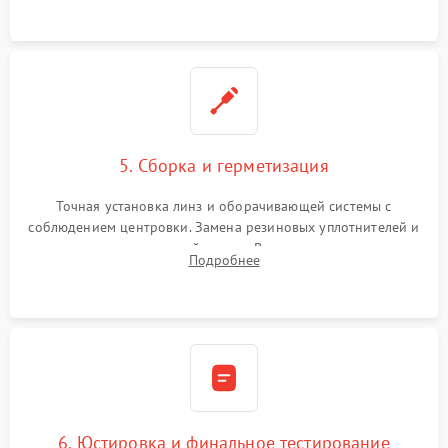
контактов в цепи подсветки прицельной марки.
5. Сборка и герметизация
Точная установка линз и оборачивающей системы с
соблюдением центровки. Замена резиновых уплотнителей и
нанесение влагозащитной смазки. Вакуумирование корпуса
Подробнее
и заполнение его осушенным азотом или аргоном для
защиты линз от внутреннего запотевания.
6. Юстировка и финальное тестирование