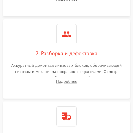
параллакса и зума. Выявление сколов, внутренних
загрязнений и нарушений герметичности.
2. Разборка и дефектовка
Аккуратный демонтаж линзовых блоков, оборачивающей
системы и механизма поправок спецключами. Осмотр
внутренних резьбовых соединений, пружин и
Подробнее
уплотнительных колец. Поиск причин люфта, смещения
точки попадания или заклинивания подвижных частей.