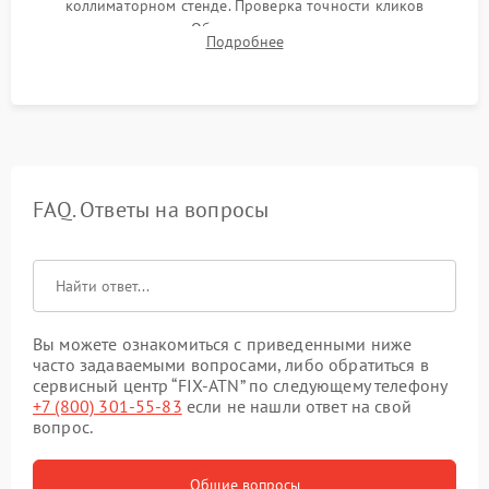
коллиматорном стенде. Проверка точности кликов
механизма поправок. Обязательное испытание прицела на
Подробнее
ударном стенде для проверки устойчивости к отдаче и
гарантии сохранения точки пристрелки.
FAQ. Ответы на вопросы
Вы можете ознакомиться с приведенными ниже
часто задаваемыми вопросами, либо обратиться в
сервисный центр “FIX-ATN” по следующему телефону
+7 (800) 301-55-83
если не нашли ответ на свой
вопрос.
Общие вопросы