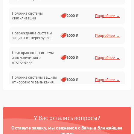
Неисправность подсветки и электроники
Поломка системы
2000 ₽
Подробнее →
стабилизации
Прочие неисправности
Повреждение системы
1000 ₽
Подробнее →
защиты от перегрузок
Электропитание
Неисправность системы
Механика
автоматического
1000 ₽
Подробнее →
отключения
Управление
Поломка системы защиты
1000 ₽
Подробнее →
от короткого замыкания
Корпус/Герметичность
Повреждение системы
Датчики
1000 ₽
Подробнее →
защиты от перегрева
У Вас остались вопросы?
Неисправность системы
защиты от
1000 ₽
Подробнее →
перенапряжения
Оставьте заявку, мы свяжемся с Вами в ближайшее
время