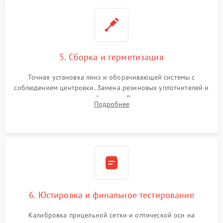
5. Сборка и герметизация
Точная установка линз и оборачивающей системы с
соблюдением центровки. Замена резиновых уплотнителей и
нанесение влагозащитной смазки. Вакуумирование корпуса
Подробнее
и заполнение его осушенным азотом или аргоном для
защиты линз от внутреннего запотевания.
6. Юстировка и финальное тестирование
Калибровка прицельной сетки и оптической оси на