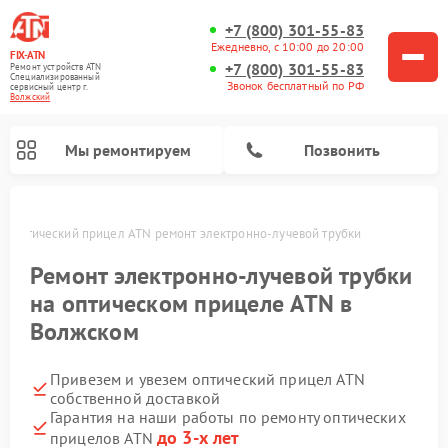
+7 (800) 301-55-83
Ежедневно, с 10:00 до 20:00
FIX-ATN
+7 (800) 301-55-83
Ремонт устройств ATN
Специализированный
Звонок бесплатный по РФ
cервисный центр г.
Волжский
Мы ремонтируем
Позвонить
м
Оптический прицел ATN ремонт электронно-лучевой трубки
Ремонт электронно-лучевой трубки
на оптическом прицеле ATN в
Волжском
Ремонт прицелов ночного видения ATN
Ремонт цифровых монокуляров ATN
Ремонт тепловизионных прицелов ATN
Ремонт цифровых биноклей ATN
Привезем и увезем оптический прицел ATN
собственной доставкой
Гарантия на наши работы по ремонту оптических
до 3-х лет
прицелов ATN