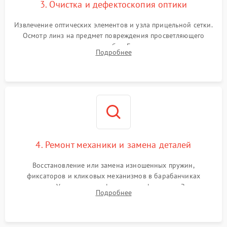
3. Очистка и дефектоскопия оптики
Извлечение оптических элементов и узла прицельной сетки.
Осмотр линз на предмет повреждения просветляющего
покрытия или появления грибка. Бережная очистка стекол
Подробнее
спецрастворами. Проверка целостности гравированной
сетки и модуля ее подсветки.
4. Ремонт механики и замена деталей
Восстановление или замена изношенных пружин,
фиксаторов и кликовых механизмов в барабанчиках
поправок. Устранение люфтов в трансфокаторе. Замена
Подробнее
поврежденных линз, разбитой сетки или восстановление
контактов в цепи подсветки прицельной марки.