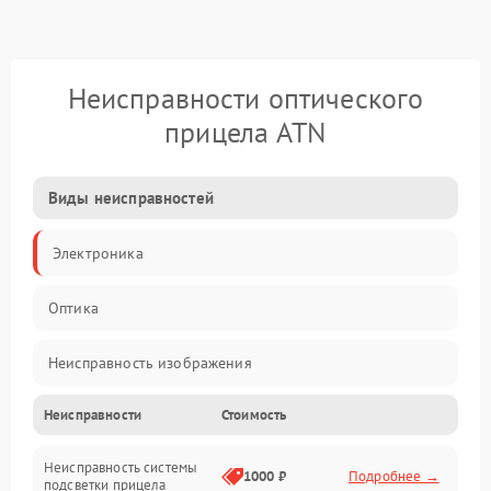
Неисправности оптического
прицела ATN
Виды неисправностей
Электроника
Оптика
Неисправность изображения
Неисправности
Стоимость
Механические повреждения
Неисправность системы
Неисправность фокусировки и оптики
1000 ₽
Подробнее →
подсветки прицела