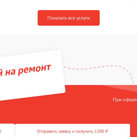
Показать все услуги
й на ремонт
При оформл
Отправить заявку и получить 1500 ₽