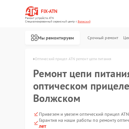
FIX-ATN
Ремонт устройств ATN
Специализированный cервисный центр г.
Волжский
Мы ремонтируем
Срочный ремонт
Це
лов ATN в Волжском
Оптический прицел ATN ремонт цепи питания
Ремонт цепи питани
оптическом прицеле
Волжском
Ремонт цифровых биноклей ATN
Ремонт прицелов ночного видения ATN
Ремонт тепловизионных прицелов ATN
Ремонт цифровых монокуляров ATN
Привезем и увезем оптический прицел ATN
Гарантия на наши работы по ремонту опти
лет