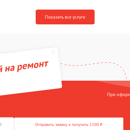
Показать все услуги
й на ремонт
При оформл
Отправить заявку и получить 1500 ₽