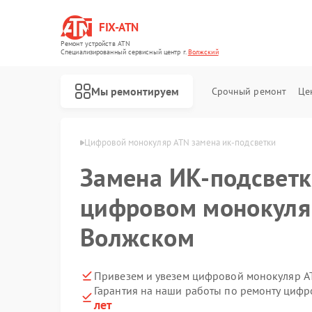
FIX-ATN
Ремонт устройств ATN
Специализированный cервисный центр г.
Волжский
Мы ремонтируем
Срочный ремонт
Це
ров ATN в Волжском
Цифровой монокуляр ATN замена ик-подсветки
Замена ИК-подсветк
цифровом монокуля
Волжском
Ремонт оптических прицелов ATN
Ремонт цифровых биноклей ATN
Ремонт прицелов ночного видения ATN
Ремонт тепловизионных прицелов ATN
Привезем и увезем цифровой монокуляр A
Гарантия на наши работы по ремонту циф
лет