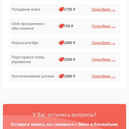
Попадание влаги
1750 ₽
Подробнее →
Управление
Сбой программного
Электропитание
750 ₽
Подробнее →
обеспечения
Корпус/Герметичность
Разрыв шлейфа
1000 ₽
Подробнее →
Электроника/Механические
Перегорание платы
2500 ₽
Подробнее →
управления
Электроника/Оптика
Размагничивание датчика
1000 ₽
Подробнее →
Поломка инфракрасного
1500 ₽
Подробнее →
датчика
Неправильная передача
750 ₽
Подробнее →
У Вас остались вопросы?
цветов дисплея
Оставьте заявку, мы свяжемся с Вами в ближайшее
Разрядка аккумулятора за