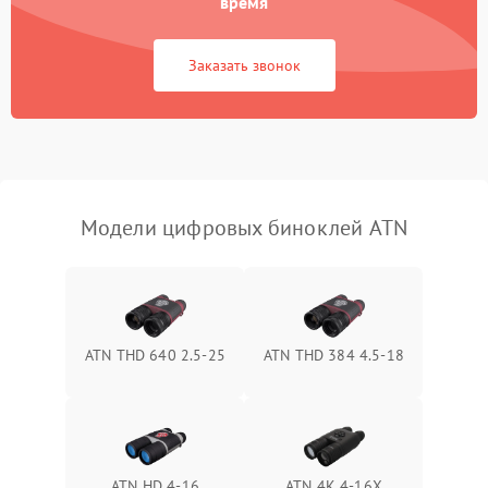
время
1000 ₽
Подробнее →
коркое время
Заказать звонок
Перегрев устройства
1500 ₽
Подробнее →
Модели цифровых биноклей ATN
ATN THD 640 2.5-25
ATN THD 384 4.5-18
ATN HD 4-16
ATN 4K 4-16X