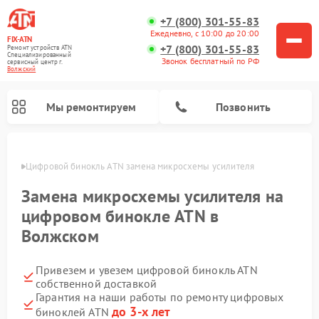
+7 (800) 301-55-83
Ежедневно, с 10:00 до 20:00
FIX-ATN
+7 (800) 301-55-83
Ремонт устройств ATN
Специализированный
Звонок бесплатный по РФ
cервисный центр г.
Волжский
Мы ремонтируем
Позвонить
жском
Цифровой бинокль ATN замена микросхемы усилителя
Замена микросхемы усилителя на
цифровом бинокле ATN в
Волжском
Ремонт прицелов ночного видения ATN
Ремонт оптических прицелов ATN
Ремонт цифровых монокуляров ATN
Ремонт тепловизионных прицелов ATN
Привезем и увезем цифровой бинокль ATN
собственной доставкой
Гарантия на наши работы по ремонту цифровых
до 3-х лет
биноклей ATN