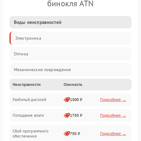
бинокля ATN
Виды неисправностей
Электроника
Оптика
Механические повреждения
Неисправности
Стоимость
Видео
Разбитый дисплей
1500 ₽
Подробнее →
Механика
Попадание влаги
1750 ₽
Подробнее →
Управление
Сбой программного
Электропитание
750 ₽
Подробнее →
обеспечения