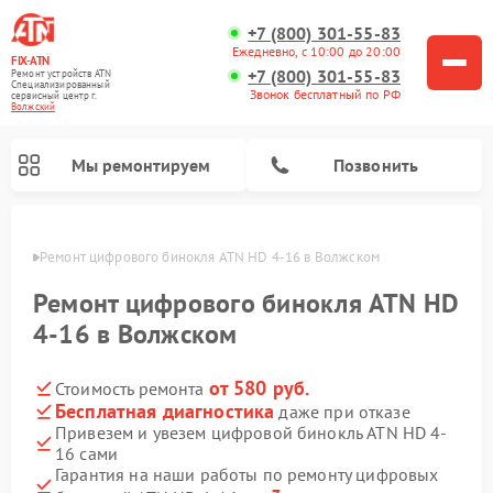
+7 (800) 301-55-83
Ежедневно, с 10:00 до 20:00
FIX-ATN
+7 (800) 301-55-83
Ремонт устройств ATN
Специализированный
Звонок бесплатный по РФ
cервисный центр г.
Волжский
Мы ремонтируем
Позвонить
жском
Ремонт цифрового бинокля ATN HD 4-16 в Волжском
Ремонт цифрового бинокля ATN HD
4-16 в Волжском
от 580 руб.
Стоимость ремонта
Ремонт прицелов ночного видения ATN
Ремонт оптических прицелов ATN
Ремонт цифровых монокуляров ATN
Ремонт тепловизионных прицелов ATN
Бесплатная диагностика
даже при отказе
Привезем и увезем цифровой бинокль ATN HD 4-
16 сами
Гарантия на наши работы по ремонту цифровых