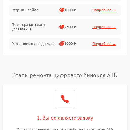
Корпус/Герметичность
Разрыв шлейфа
1000 ₽
Подробнее →
Электроника/Механические
Перегорание платы
2500 ₽
Подробнее →
управления
Электроника/Оптика
Размагничивание датчика
1000 ₽
Подробнее →
Поломка инфракрасного
1500 ₽
Подробнее →
датчика
Этапы ремонта цифрового бинокля ATN
Неправильная передача
750 ₽
Подробнее →
цветов дисплея
Разрядка аккумулятора за
1000 ₽
Подробнее →
коркое время
Перегрев устройства
1500 ₽
Подробнее →
1. Вы оставляете заявку
Оставьте заявку на ремонт цифрового бинокля ATN